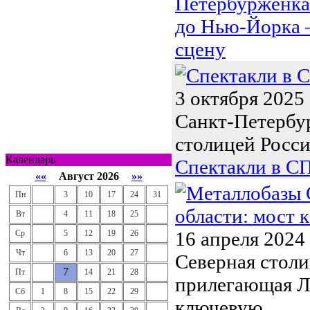
Петербурженка
до Нью-Йорка 
сцену
3 октября 2025
Санкт-Петербур
столицей России
Календарь
Спектакли в СП
««
Август 2026
»»
Пн
3
10
17
24
31
Вт
4
11
18
25
16 апреля 2024
Ср
5
12
19
26
Чт
6
13
20
27
Северная столи
7
Пт
14
21
28
прилегающая Л
Сб
1
8
15
22
29
ключевую...