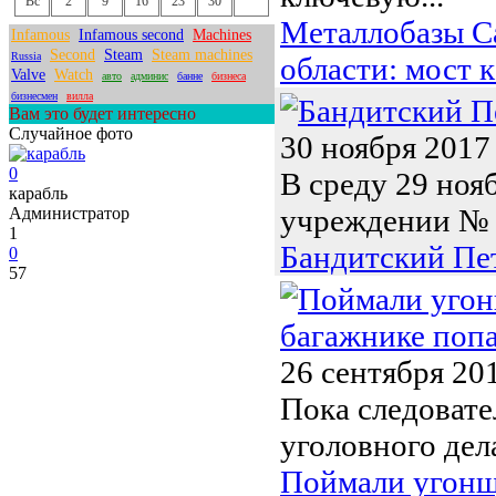
Вс
2
9
16
23
30
Металлобазы С
Infamous
Infamous second
Machines
Second
Steam
Steam machines
Russia
области: мост
Valve
Watch
авто
админис
банне
бизнеса
бизнесмен
вилла
Вам это будет интересно
Случайное фото
30 ноября 2017
0
В среду 29 ноя
карабль
учреждении № 6
Администратор
1
Бандитский Пет
0
57
26 сентября 20
Пока следоват
уголовного дел
Поймали угонщ