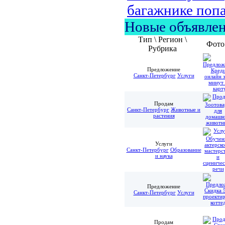
багажнике попа
Новые объявле
Тип \ Регион \
Фото
Рубрика
Предложение
Санкт-Петербург
Услуги
Продам
Санкт-Петербург
Животные и
растения
Услуги
Санкт-Петербург
Образование
и наука
Предложение
Санкт-Петербург
Услуги
Продам