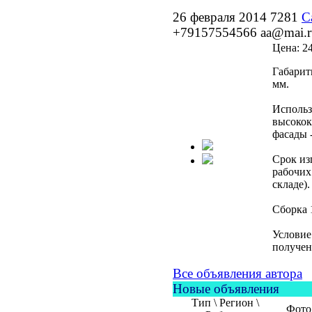
26 февраля 2014
7281
С
+79157554566
aa@mai.r
Цена:
2
Габарит
мм.
Использ
высокок
фасады 
Срок из
рабочих
складе).
Сборка 
Условие
получен
Все объявления автора
Новые объявления
Тип \ Регион \
Фото