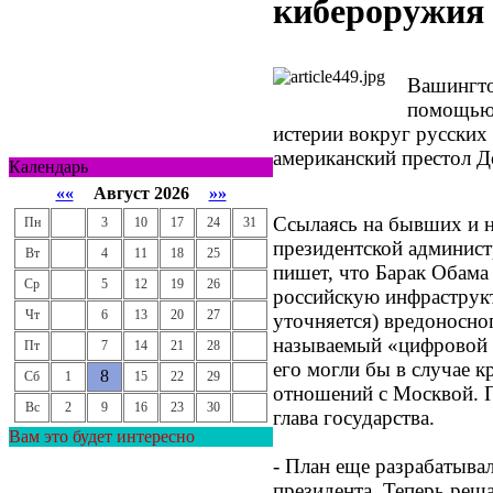
кибероружия
Вашингто
помощью 
истерии вокруг русских
американский престол Д
Календарь
««
Август 2026
»»
Ссылаясь на бывших и 
Пн
3
10
17
24
31
президентской администр
Вт
4
11
18
25
пишет, что Барак Обама
Ср
5
12
19
26
российскую инфраструкт
Чт
6
13
20
27
уточняется) вредоносно
называемый «цифровой 
Пт
7
14
21
28
его могли бы в случае к
8
Сб
1
15
22
29
отношений с Москвой. П
Вс
2
9
16
23
30
глава государства.
Вам это будет интересно
- План еще разрабатывал
президента. Теперь реша