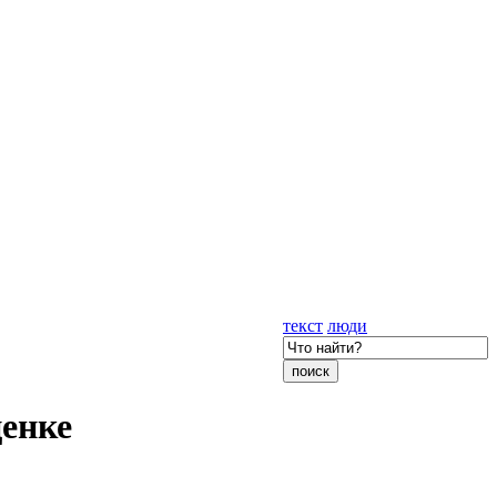
текст
люди
ценке