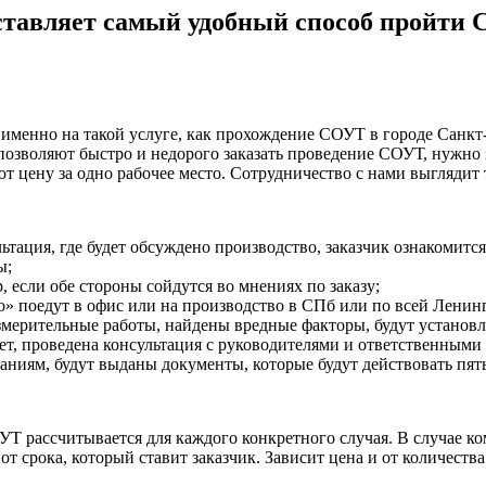
ставляет самый удобный способ пройти
именно на такой услуге, как прохождение
СОУТ
в городе Санкт
позволяют быстро и недорого заказать проведение
СОУТ
, нужно 
ют цену за одно рабочее место. Сотрудничество с нами выглядит 
ьтация, где будет обсуждено производство, заказчик ознакомится 
ы;
, если обе стороны сойдутся во мнениях по заказу;
о
» поедут в офис или на производство в
СПб
или по всей Ленинг
змерительные работы, найдены вредные факторы, будут установл
ет, проведена консультация с руководителями и ответственными
ниям, будут выданы документы, которые будут действовать пять
УТ
рассчитывается для каждого конкретного случая. В случае к
от срока, который ставит заказчик. Зависит цена и от количеств