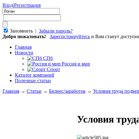
Вход
|
Регистрация
Запомнить |
Забыли пароль?
Добро пожаловать!
Зарегистрируйтесь
и Вам станут доступ
Главная
Новости
СПб
Россия и мир
Спорт
Каталог компаний
Полезные статьи
Главная
→
Статьи
→
Бизнес/заработок
→
Условия труда подве
Условия труд