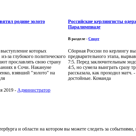
вятил родине золото
Российские керлингисты одер
Паралимпиаде
В разделе -
Спорт
 выступление которых
Сборная России по керлингу вы
 из-за глубокого политического
предварительного этапа, вырва
ают прославлять свою страну
7:5. Перед заключительным эндо
аниях в Сочи. Накануне
4:5, но сумела выиграть сразу 
нко, взявший "золото" на
рассказала, как проходил матч. 
для
достойные. Команда
я 2019 -
Администратор
етербурга и области на котором вы можете следить за событиями