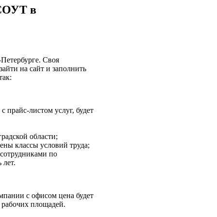
СОУТ
в
-Петербурге. Своя
зайти на сайт и заполнить
так:
с прайс-листом услуг, будет
радской области;
ены классы условий труда;
 сотрудниками по
 лет.
омпании с офисом цена будет
а рабочих площадей.