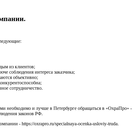
мпании.
ледующие:
дым из клиентов;
люче соблюдения интереса заказчика;
аются объективно;
конкурентоспособна;
нное сотрудничество.
и необходимо и лучше в Петербурге обращаться в «
ОхраПро
» 
блюдения законов РФ.
компании -
https
://
oxrapro
.ru/
specialnaya
-
ocenka
-
usloviy
-
truda
.