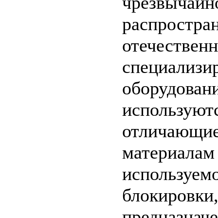
чрезвычайн
распростра
отечествен
специализи
оборудован
используют
отличающие
материалам 
используем
блокировки,
предназнач