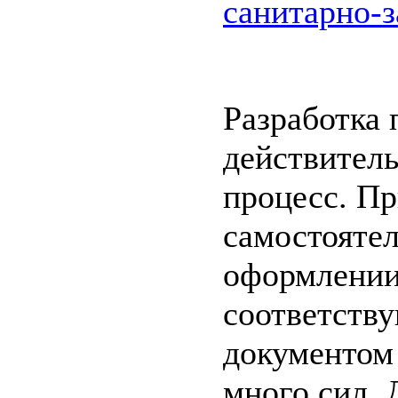
санитарно-
Разработка 
действител
процесс. П
самостоятел
оформлени
соответств
документом
много сил. 